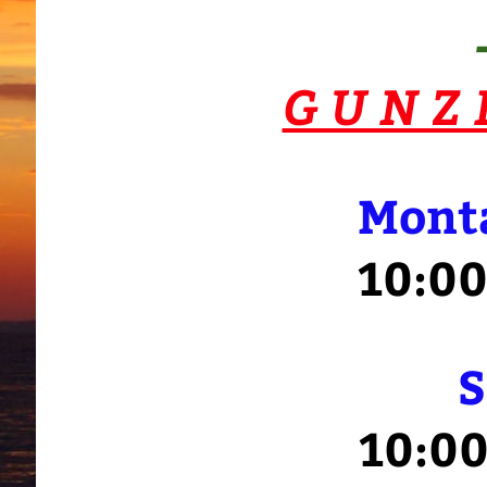
G U N Z 
Monta
10:00
S
10:00