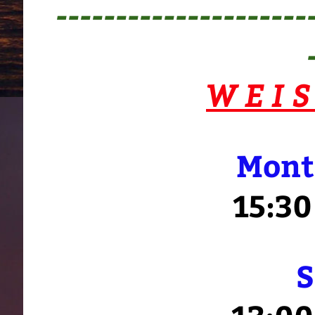
---------------------
W E I S
Monta
15:30
S